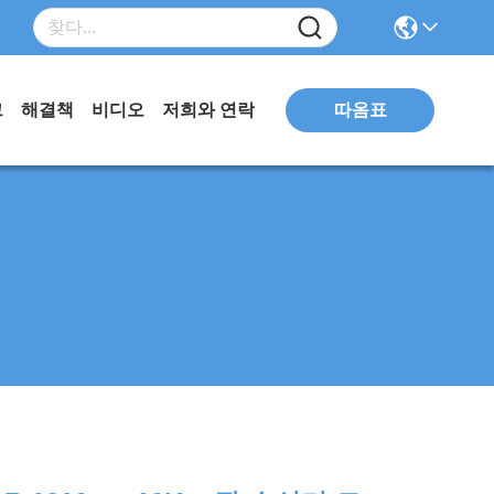
따옴표
그
해결책
비디오
저희와 연락