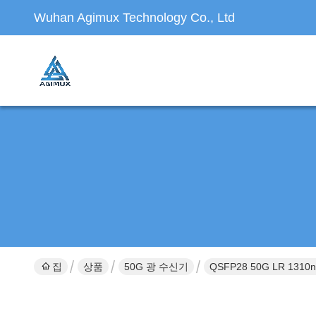
Wuhan Agimux Technology Co., Ltd
집
상품
50G 광 수신기
QSFP28 50G LR 131