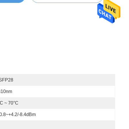
SFP28
310nm
C ~ 70°C
0.8~+4.2/-8.4dBm