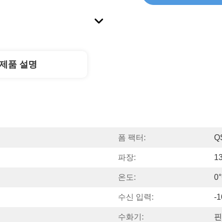
제품 설명
폼 팩터:
Q
파장:
1
온도:
0°
수신 입력:
-1
수화기:
핀