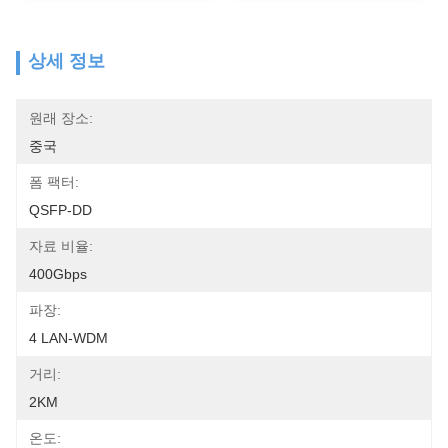
상세 정보
원래 장소:
중국
폼 팩터:
QSFP-DD
자료 비율:
400Gbps
파장:
4 LAN-WDM
거리:
2KM
온도: