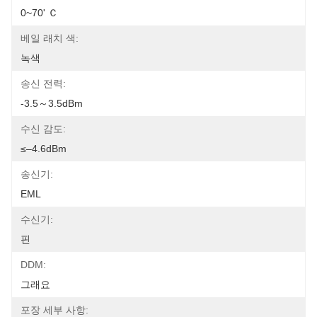
0~70' Ｃ
베일 래치 색:
녹색
송신 전력:
-3.5～3.5dBm
수신 감도:
≤–4.6dBm
송신기:
EML
수신기:
핀
DDM:
그래요
포장 세부 사항: