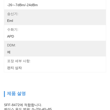
-26~-7dBm/-24dBm
송신기:
Eml
수화기:
APD
DDM:
예
포장 세부 사항:
판지 상자
제품 설명
SFF-8472에 적합합니다.
케이스 온도 범위: 0~70/-40~85