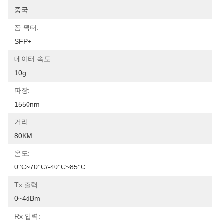
중국
폼 팩터:
SFP+
데이터 속도:
10g
파장:
1550nm
거리:
80KM
온도:
0°C~70°C/-40°C~85°C
Tx 출력:
0~4dBm
Rx 입력: