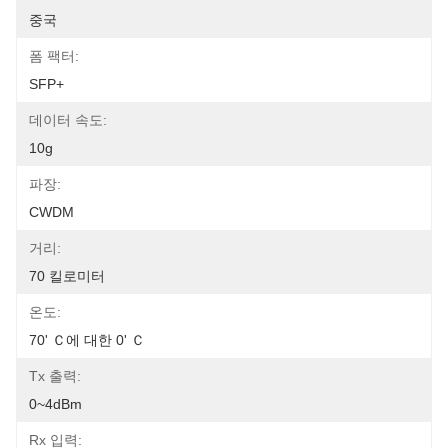
중국
폼 팩터:
SFP+
데이터 속도:
10g
파장:
CWDM
거리:
70 킬로미터
온도:
70' Ｃ에 대한 0' Ｃ
Tx 출력:
0~4dBm
Rx 입력: