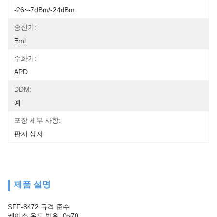
-26~-7dBm/-24dBm
송신기:
Eml
수화기:
APD
DDM:
예
포장 세부 사항:
판지 상자
제품 설명
SFF-8472 규격 준수
케이스 온도 범위: 0~70