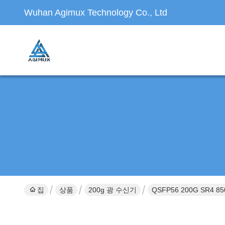
Wuhan Agimux Technology Co., Ltd
집
상품
200g 광 수신기
QSFP56 200G SR4 