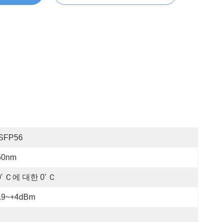
SFP56
50nm
0' Ｃ에 대한 0' Ｃ
7.9~+4dBm