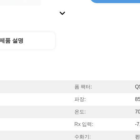
제품 설명
폼 팩터:
Q
파장:
8
온도:
7
Rx 입력:
-
수화기:
핀