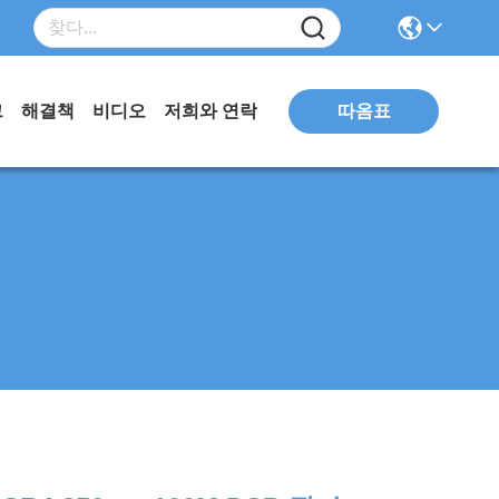
따옴표
그
해결책
비디오
저희와 연락