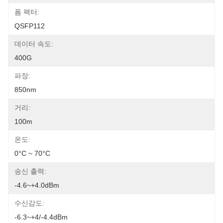
폼 팩터:
QSFP112
데이터 속도:
400G
파장:
850nm
거리:
100m
온도:
0°C ~ 70°C
송신 출력:
-4.6~+4.0dBm
수신감도:
-6.3~+4/-4.4dBm