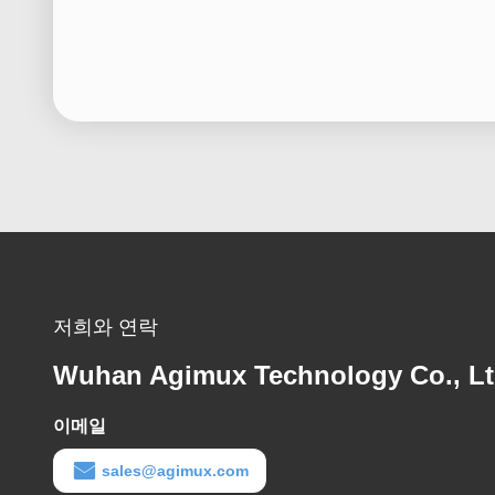
저희와 연락
Wuhan Agimux Technology Co., L
이메일
sales@agimux.com