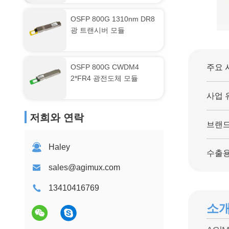
OSFP 800G 1310nm DR8
광 트랜시버 모듈
OSFP 800G CWDM4
주요 
2*FR4 광전도체 모듈
사업 
저희와 연락
브랜드
Haley
수출용
sales@agimux.com
13410416769
소