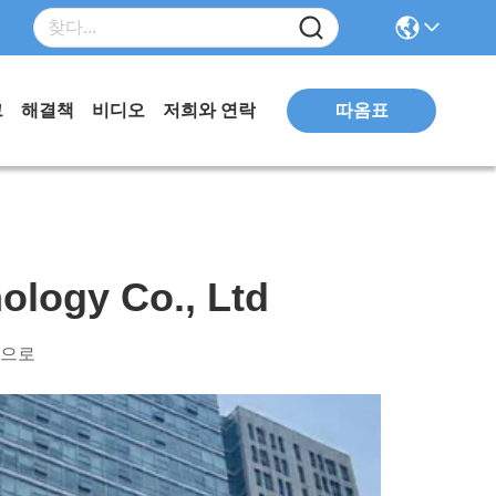
따옴표
그
해결책
비디오
저희와 연락
logy Co., Ltd
힘으로