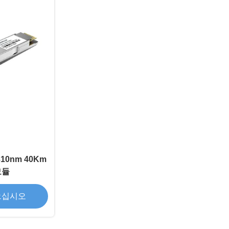
310nm 40Km
모듈
으십시오