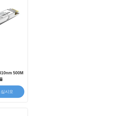
310nm 500M
듈
으십시오