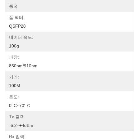
중국
폼 팩터:
QSFP28
데이터 속도:
100g
파장:
850nm/910nm
거리:
100M
온도:
0' C~70' Ｃ
Tx 출력:
-6.2~+4dBm
Rx 입력: