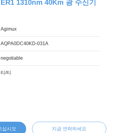
G ER1 1310nm 40Km 광 수신기
Agimux
AQPA0DC40KD-031A
negotiable
티/티
으십시오
지금 연락하세요