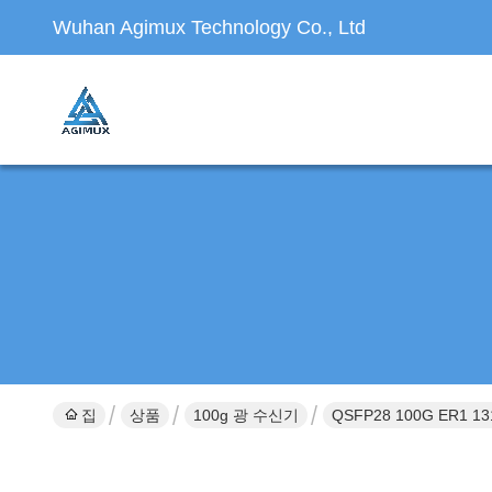
Wuhan Agimux Technology Co., Ltd
집
상품
100g 광 수신기
QSFP28 100G ER1 