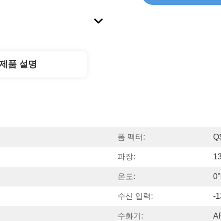
제품 설명
폼 팩터:
Q
파장:
1
온도:
0°
수신 입력:
-
수화기:
A