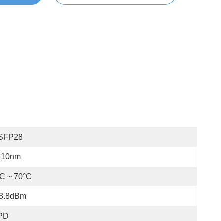
SFP28
310nm
C ~ 70°C
13.8dBm
PD