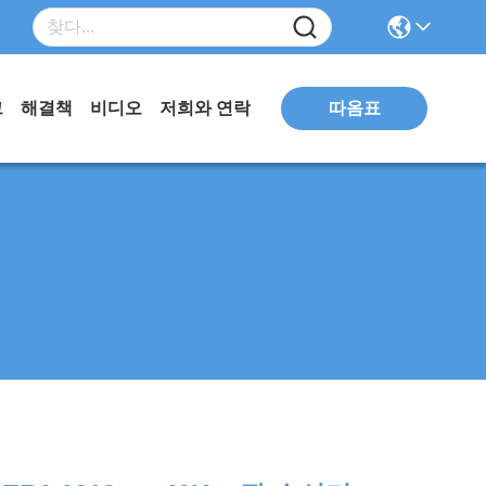
따옴표
그
해결책
비디오
저희와 연락