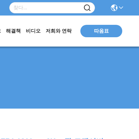
따옴표
그
해결책
비디오
저희와 연락