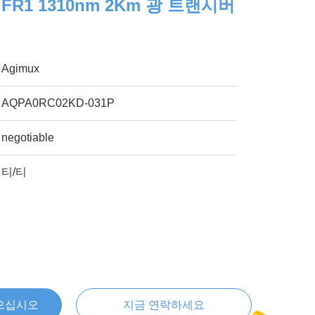
G FR1 1310nm 2Km 광 트랜시버
Agimux
AQPA0RC02KD-031P
negotiable
티/티
으십시오
지금 연락하세요