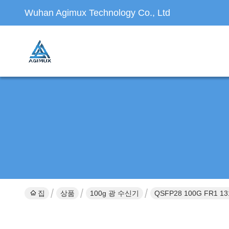
Wuhan Agimux Technology Co., Ltd
집
상품
100g 광 수신기
QSFP28 100G FR1 