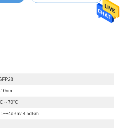
SFP28
310nm
C ~ 70°C
7.1~+4dBm/-4.5dBm