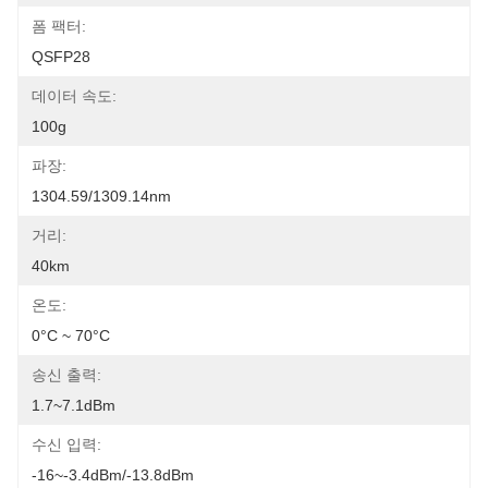
폼 팩터:
QSFP28
데이터 속도:
100g
파장:
1304.59/1309.14nm
거리:
40km
온도:
0°C ~ 70°C
송신 출력:
1.7~7.1dBm
수신 입력:
-16~-3.4dBm/-13.8dBm